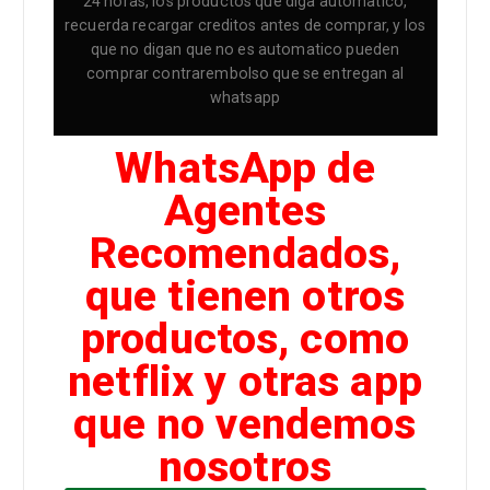
24 horas, los productos que diga automatico,
recuerda recargar creditos antes de comprar, y los
que no digan que no es automatico pueden
comprar contrarembolso que se entregan al
whatsapp
WhatsApp de
Agentes
Recomendados,
que tienen otros
productos, como
netflix y otras app
que no vendemos
nosotros